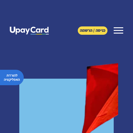
כניסה / הרשמה
להורדת
האפליקציה