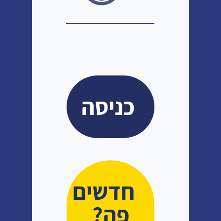
חדשים
פה?