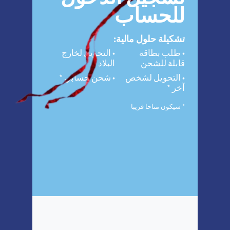
للحساب
تشكيلة حلول مالية:
طلب بطاقة
التحويل لخارج
قابلة للشحن
البلاد
التحويل لشخص
شحن حسابي *
آخر *
* سيكون متاحا قريبا