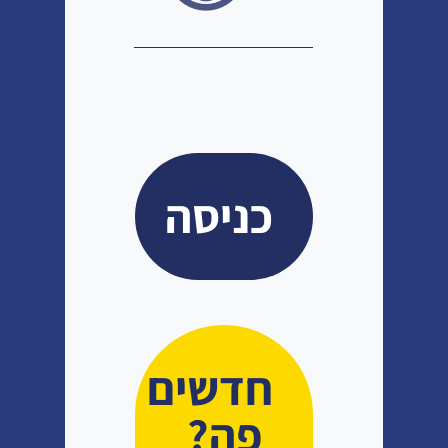
חדשים
פה?