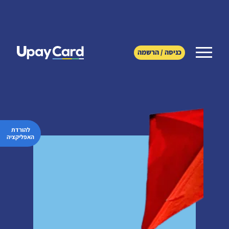
כניסה / הרשמה
להורדת
האפליקציה