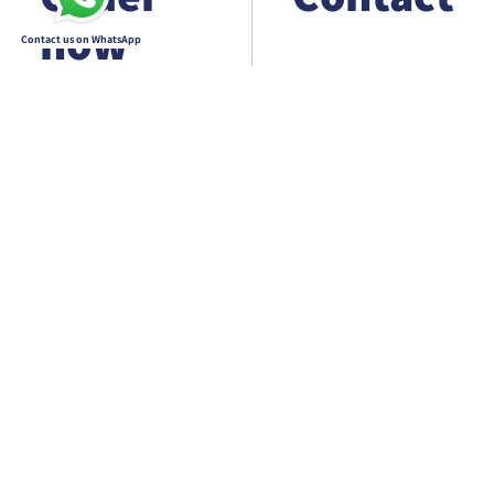
now
Contact us on WhatsApp
กลับไป
Contact
Customer service
03-6743344