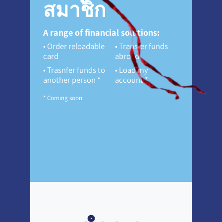
สมาชิก
A range of financial solutions:
Order reloadable
Transfer funds
card
abroad
Trasnfer funds to
Load my
another person *
account *
* Coming soon