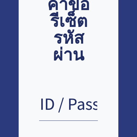
คำขอ
รีเซ็ต
รหัส
ผ่าน